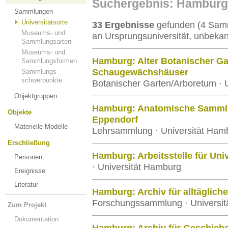
Suchergebnis: Hamburg
Sammlungen
Universitätsorte
33 Ergebnisse
gefunden (4 Samm
Museums- und
an Ursprungsuniversität, unbekan
Sammlungsarten
Museums- und
Hamburg: Alter Botanischer Gar
Sammlungsformen
Schaugewächshäuser
Sammlungs-
schwerpunkte
Botanischer Garten/Arboretum · 
Objektgruppen
Hamburg: Anatomische Sammlu
Objekte
Eppendorf
Materielle Modelle
Lehrsammlung · Universität Ham
Erschließung
Hamburg: Arbeitsstelle für Uni
Personen
· Universität Hamburg
Ereignisse
Literatur
Hamburg: Archiv für alltäglich
Forschungssammlung · Universi
Zum Projekt
Dokumentation