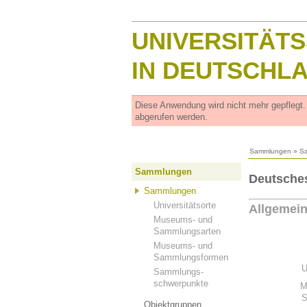
UNIVERSITÄT
IN DEUTSCHL
Diese Anwendung wird nicht mehr gepflegt
abgerufen werden.
Sammlungen
»
S
Sammlungen
Deutsches
Sammlungen
Universitätsorte
Allgemei
Museums- und
Sammlungsarten
Museums- und
Sammlungsformen
U
Sammlungs-
schwerpunkte
M
S
Objektgruppen