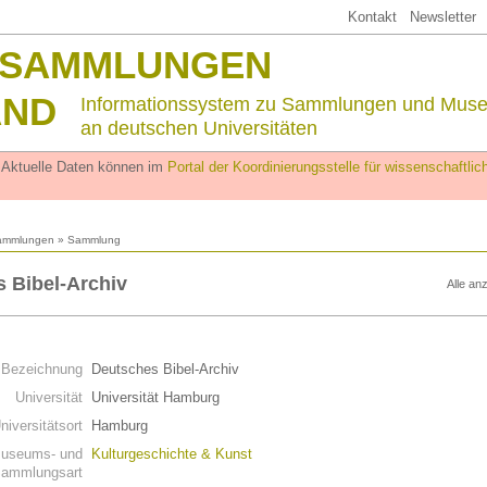
Kontakt
Newsletter
SSAMMLUNGEN
AND
Informationssystem zu Sammlungen und Mus
an deutschen Universitäten
. Aktuelle Daten können im
Portal der Koordinierungsstelle für wissenschaftl
ammlungen
» Sammlung
 Bibel-Archiv
Alle an
n
Bezeichnung
Deutsches Bibel-Archiv
Universität
Universität Hamburg
niversitätsort
Hamburg
useums- und
Kulturgeschichte & Kunst
ammlungsart