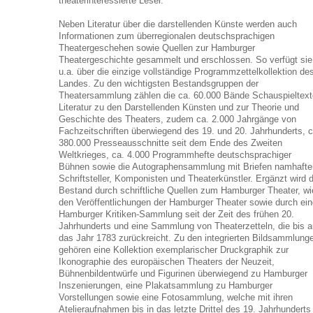
theaterinteressierte Leser.
Neben Literatur über die darstellenden Künste werden auch
Informationen zum überregionalen deutschsprachigen
Theatergeschehen sowie Quellen zur Hamburger
Theatergeschichte gesammelt und erschlossen. So verfügt sie
u.a. über die einzige vollständige Programmzettelkollektion de
Landes. Zu den wichtigsten Bestandsgruppen der
Theatersammlung zählen die ca. 60.000 Bände Schauspieltext
Literatur zu den Darstellenden Künsten und zur Theorie und
Geschichte des Theaters, zudem ca. 2.000 Jahrgänge von
Fachzeitschriften überwiegend des 19. und 20. Jahrhunderts, c
380.000 Presseausschnitte seit dem Ende des Zweiten
Weltkrieges, ca. 4.000 Programmhefte deutschsprachiger
Bühnen sowie die Autographensammlung mit Briefen namhafte
Schriftsteller, Komponisten und Theaterkünstler. Ergänzt wird 
Bestand durch schriftliche Quellen zum Hamburger Theater, wi
den Veröffentlichungen der Hamburger Theater sowie durch ein
Hamburger Kritiken-Sammlung seit der Zeit des frühen 20.
Jahrhunderts und eine Sammlung von Theaterzetteln, die bis a
das Jahr 1783 zurückreicht. Zu den integrierten Bildsammlung
gehören eine Kollektion exemplarischer Druckgraphik zur
Ikonographie des europäischen Theaters der Neuzeit,
Bühnenbildentwürfe und Figurinen überwiegend zu Hamburger
Inszenierungen, eine Plakatsammlung zu Hamburger
Vorstellungen sowie eine Fotosammlung, welche mit ihren
Atelieraufnahmen bis in das letzte Drittel des 19. Jahrhunderts