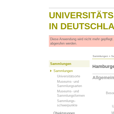
UNIVERSITÄT
IN DEUTSCHL
Diese Anwendung wird nicht mehr gepflegt
abgerufen werden.
Sammlungen
»
S
Sammlungen
Hamburge
Sammlungen
Universitätsorte
Allgemei
Museums- und
Sammlungsarten
Museums- und
Beson
Sammlungsformen
Sammlungs-
schwerpunkte
U
M
Objektgruppen