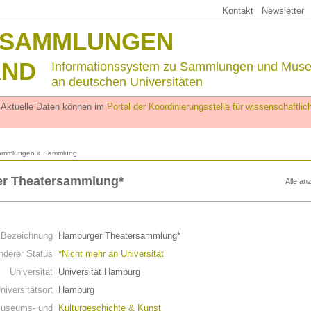
Kontakt
Newsletter
SSAMMLUNGEN
AND
Informationssystem zu Sammlungen und Mus
an deutschen Universitäten
. Aktuelle Daten können im
Portal der Koordinierungsstelle für wissenschaftl
ammlungen
» Sammlung
r Theatersammlung*
Alle an
n
Bezeichnung
Hamburger Theatersammlung*
derer Status
*Nicht mehr an Universität
Universität
Universität Hamburg
niversitätsort
Hamburg
useums- und
Kulturgeschichte & Kunst