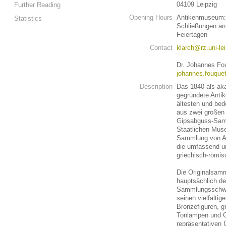
04109 Leipzig
Further Reading
Opening Hours
Antikenmuseum: 
Statistics
Schließungen an
Feiertagen
Contact
klarch@rz.uni-le
Dr. Johannes Fo
johannes.fouquet
Description
Das 1840 als ak
gegründete Antik
ältesten und bed
aus zwei großen 
Gipsabguss-Sam
Staatlichen Muse
Sammlung von Al
die umfassend un
griechisch-römis
Die Originalsam
hauptsächlich de
Sammlungsschwer
seinen vielfälti
Bronzefiguren, g
Tonlampen und G
repräsentativen 