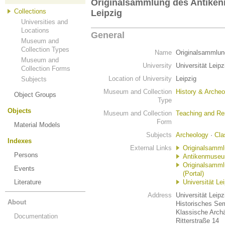
Originalsammlung des Antiken
Collections
Leipzig
Universities and
Locations
General
Museum and
Collection Types
Name
Originalsammlun
Museum and
University
Universität Leipz
Collection Forms
Location of University
Leipzig
Subjects
Museum and Collection
History & Archeo
Object Groups
Type
Objects
Museum and Collection
Teaching and Re
Form
Material Models
Subjects
Archeology
·
Cla
Indexes
External Links
Originalsamml
Persons
Antikenmuseum
Originalsamml
Events
(Portal)
Literature
Universität Le
Address
Universität Leipz
About
Historisches Se
Klassische Arch
Documentation
Ritterstraße 14