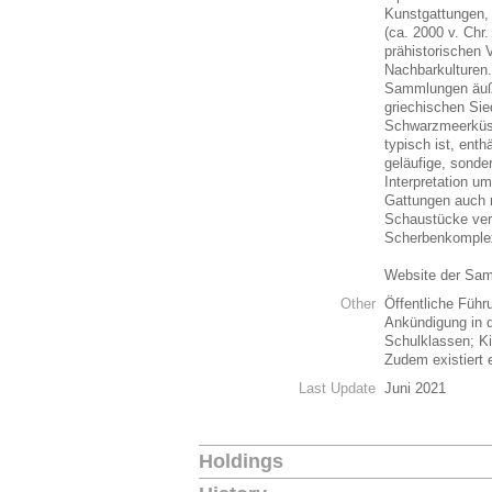
Kunstgattungen, 
(ca. 2000 v. Chr.
prähistorischen 
Nachbarkulturen.
Sammlungen äuße
griechischen Sie
Schwarzmeerküs
typisch ist, ent
geläufige, sonde
Interpretation um
Gattungen auch n
Schaustücke vert
Scherbenkomple
Website der Sa
Other
Öffentliche Füh
Ankündigung in d
Schulklassen; Ki
Zudem existiert 
Last Update
Juni 2021
Holdings