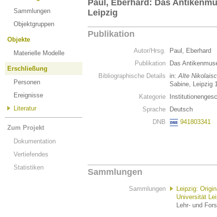
Paul, Eberhard: Das Antikenmu
Sammlungen
Leipzig
Objektgruppen
Publikation
Objekte
Autor/Hrsg.
Paul, Eberhard
Materielle Modelle
Publikation
Das Antikenmuse
Erschließung
Bibliographische Details
in:
Alte Nikolais
Personen
Sabine, Leipzig 
Ereignisse
Kategorie
Institutionenges
Literatur
Sprache
Deutsch
DNB
941803341
Zum Projekt
Dokumentation
Vertiefendes
Statistiken
Sammlungen
Sammlungen
Leipzig: Orig
Universität Le
Lehr- und For