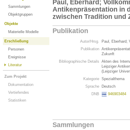
Paul, Eberhard; Vollkomm
Sammlungen
Antikenpräsentation in d
Objektgruppen
zwischen Tradition und 
Objekte
Publikation
Materielle Modelle
Erschließung
Autor/Hrsg.
Paul, Eberhard; 
Publikation
Antikenpräsentat
Personen
Zukunft
Ereignisse
Bibliographische Details
Akten des Intern
Literatur
Leipziger Antik
(Leipziger Univer
Zum Projekt
Kategorie
Spezialthema
Dokumentation
Sprache
Deutsch
Vertiefendes
DNB
946903484
Statistiken
Sammlungen