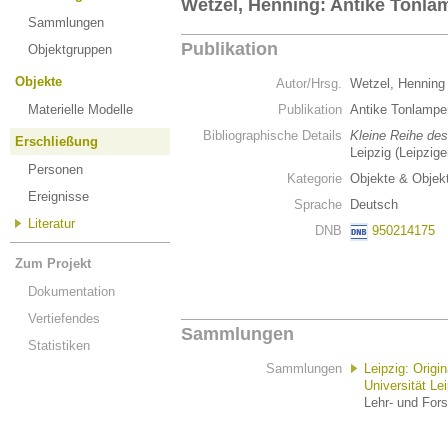
Wetzel, Henning: Antike Tonl
Sammlungen
Publikation
Objektgruppen
Objekte
Autor/Hrsg.
Wetzel, Hennin
Materielle Modelle
Publikation
Antike Tonlamp
Bibliographische Details
Kleine Reihe des
Erschließung
Leipzig (Leipzige
Personen
Kategorie
Objekte & Objek
Ereignisse
Sprache
Deutsch
Literatur
DNB
950214175
Zum Projekt
Dokumentation
Vertiefendes
Sammlungen
Statistiken
Sammlungen
Leipzig: Orig
Universität Le
Lehr- und For