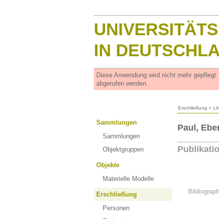
UNIVERSITÄT
IN DEUTSCHL
Diese Anwendung wird nicht mehr gepflegt
abgerufen werden.
Erschließung
»
Li
Sammlungen
Paul, Ebe
Sammlungen
Publikati
Objektgruppen
Objekte
Materielle Modelle
Bibliograp
Erschließung
Personen