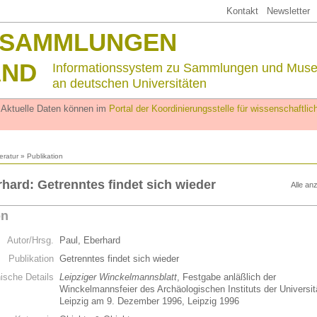
Kontakt
Newsletter
SSAMMLUNGEN
AND
Informationssystem zu Sammlungen und Mus
an deutschen Universitäten
. Aktuelle Daten können im
Portal der Koordinierungsstelle für wissenschaftl
teratur
» Publikation
rhard: Getrenntes findet sich wieder
Alle an
on
Autor/Hrsg.
Paul, Eberhard
Publikation
Getrenntes findet sich wieder
hische Details
Leipziger Winckelmannsblatt
, Festgabe anläßlich der
Winckelmannsfeier des Archäologischen Instituts der Universit
Leipzig am 9. Dezember 1996, Leipzig 1996