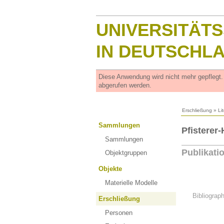
UNIVERSITÄT
IN DEUTSCHL
Diese Anwendung wird nicht mehr gepflegt
abgerufen werden.
Erschließung
»
Li
Sammlungen
Pfisterer
Sammlungen
Publikati
Objektgruppen
Objekte
Materielle Modelle
Bibliograp
Erschließung
Personen