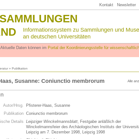
Kontakt
Newsletter
SSAMMLUNGEN
AND
Informationssystem zu Sammlungen und Mus
an deutschen Universitäten
. Aktuelle Daten können im
Portal der Koordinierungsstelle für wissenschaftl
teratur
» Publikation
-Haas, Susanne: Coniunctio membrorum
Alle an
on
Autor/Hrsg.
Pfisterer-Haas, Susanne
Publikation
Coniunctio membrorum
hische Details
Leipziger Winckelmannsblatt
, Festgabe anläßlich der
Winckelmannsfeier des Archäologischen Instituts der Universit
Leipzig am 7. Dezember 1998, Leipzig 1998