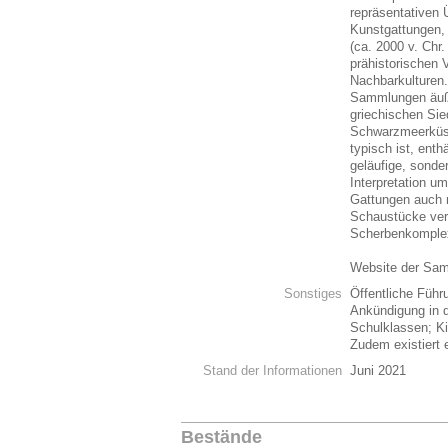
repräsentativen 
Kunstgattungen, 
(ca. 2000 v. Chr.
prähistorischen 
Nachbarkulturen.
Sammlungen äuße
griechischen Sie
Schwarzmeerküs
typisch ist, ent
geläufige, sonde
Interpretation um
Gattungen auch n
Schaustücke vert
Scherbenkomple
Website der Sa
Sonstiges
Öffentliche Füh
Ankündigung in d
Schulklassen; Ki
Zudem existiert 
Stand der Informationen
Juni 2021
Bestände