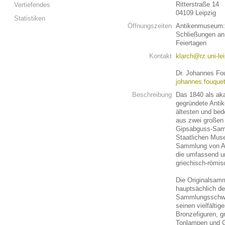
Ritterstraße 14
Vertiefendes
04109 Leipzig
Statistiken
Öffnungszeiten
Antikenmuseum: 
Schließungen an
Feiertagen
Kontakt
klarch@rz.uni-le
Dr. Johannes Fo
johannes.fouquet
Beschreibung
Das 1840 als ak
gegründete Antik
ältesten und bed
aus zwei großen 
Gipsabguss-Sam
Staatlichen Muse
Sammlung von Al
die umfassend un
griechisch-römis
Die Originalsam
hauptsächlich de
Sammlungsschwer
seinen vielfälti
Bronzefiguren, g
Tonlampen und G