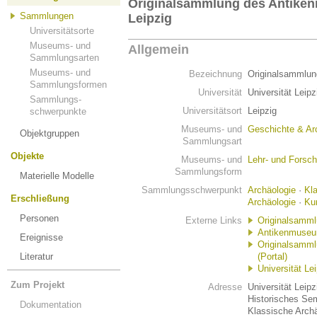
Originalsammlung des Antiken
Sammlungen
Leipzig
Universitätsorte
Museums- und
Allgemein
Sammlungsarten
Museums- und
Bezeichnung
Originalsammlun
Sammlungsformen
Universität
Universität Leipz
Sammlungs-
Universitätsort
Leipzig
schwerpunkte
Museums- und
Geschichte & Ar
Objektgruppen
Sammlungsart
Objekte
Museums- und
Lehr- und Fors
Sammlungsform
Materielle Modelle
Sammlungsschwerpunkt
Archäologie
·
Kl
Erschließung
Archäologie
·
Ku
Personen
Externe Links
Originalsamml
Antikenmuseum
Ereignisse
Originalsamml
Literatur
(Portal)
Universität Le
Zum Projekt
Adresse
Universität Leipz
Historisches Se
Dokumentation
Klassische Arch