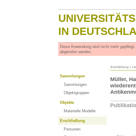
UNIVERSITÄT
IN DEUTSCHL
Diese Anwendung wird nicht mehr gepflegt
abgerufen werden.
Erschließung
»
Li
Sammlungen
Müller, H
Sammlungen
wiederent
Antiken
Objektgruppen
Objekte
Publikati
Materielle Modelle
Erschließung
Personen