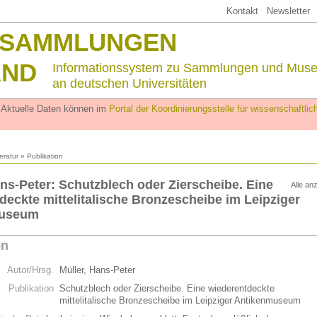
Kontakt
Newsletter
SSAMMLUNGEN
AND
Informationssystem zu Sammlungen und Mus
an deutschen Universitäten
. Aktuelle Daten können im
Portal der Koordinierungsstelle für wissenschaftl
teratur
» Publikation
ans-Peter: Schutzblech oder Zierscheibe. Eine
Alle an
deckte mittelitalische Bronzescheibe im Leipziger
museum
on
Autor/Hrsg.
Müller, Hans-Peter
Publikation
Schutzblech oder Zierscheibe. Eine wiederentdeckte
mittelitalische Bronzescheibe im Leipziger Antikenmuseum