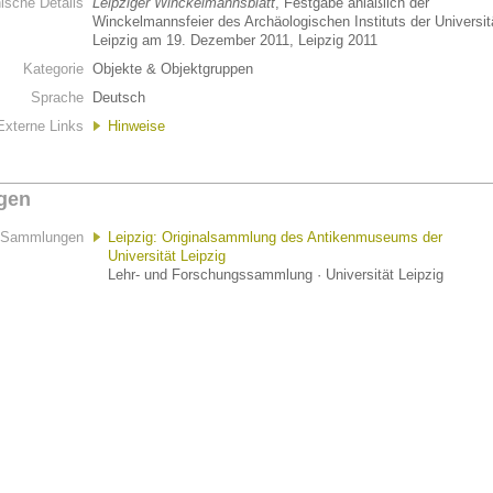
hische Details
Leipziger Winckelmannsblatt
, Festgabe anläßlich der
Winckelmannsfeier des Archäologischen Instituts der Universit
Leipzig am 19. Dezember 2011, Leipzig 2011
Kategorie
Objekte & Objektgruppen
Sprache
Deutsch
Externe Links
Hinweise
gen
Sammlungen
Leipzig: Originalsammlung des Antikenmuseums der
Universität Leipzig
Lehr- und Forschungssammlung · Universität Leipzig