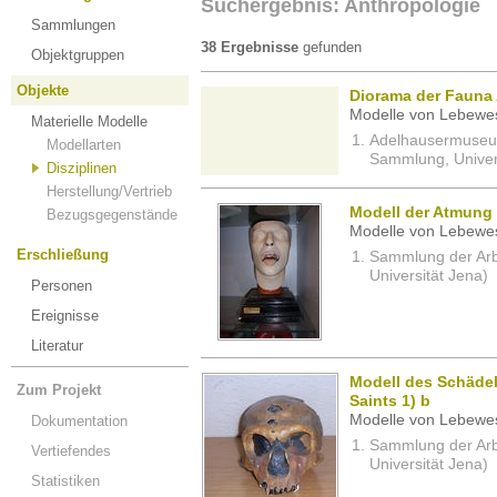
Suchergebnis: Anthropologie
Sammlungen
38 Ergebnisse
gefunden
Objektgruppen
Objekte
Diorama der Fauna 
Modelle von Lebewe
Materielle Modelle
Adelhausermuseum 
Modellarten
Sammlung, Univers
Disziplinen
Herstellung/Vertrieb
Modell der Atmung
Bezugsgegenstände
Modelle von Lebewe
Erschließung
Sammlung der Arbei
Universität Jena)
Personen
Ereignisse
Literatur
Modell des Schädel
Zum Projekt
Saints 1) b
Modelle von Lebewe
Dokumentation
Sammlung der Arbei
Vertiefendes
Universität Jena)
Statistiken