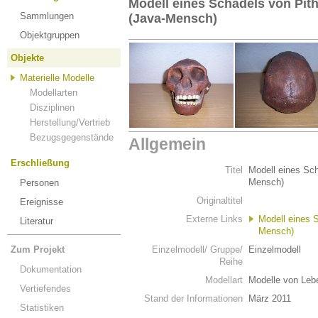
Modell eines Schädels von Pit
Sammlungen
(Java-Mensch)
Objektgruppen
Objekte
Materielle Modelle
Modellarten
Disziplinen
Herstellung/Vertrieb
Bezugsgegenstände
Allgemein
Erschließung
Titel
Modell eines Sch
Mensch)
Personen
Originaltitel
Ereignisse
Externe Links
Modell eines 
Literatur
Mensch)
Zum Projekt
Einzelmodell/ Gruppe/
Einzelmodell
Reihe
Dokumentation
Modellart
Modelle von Leb
Vertiefendes
Stand der Informationen
März 2011
Statistiken