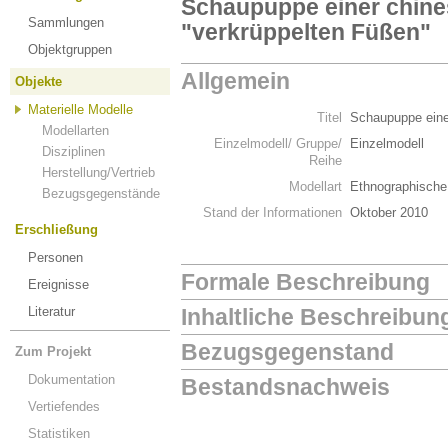
Schaupuppe einer chine
Sammlungen
"verkrüppelten Füßen"
Objektgruppen
Allgemein
Objekte
Materielle Modelle
Titel
Schaupuppe eine
Modellarten
Einzelmodell/ Gruppe/
Einzelmodell
Disziplinen
Reihe
Herstellung/Vertrieb
Modellart
Ethnographische
Bezugsgegenstände
Stand der Informationen
Oktober 2010
Erschließung
Personen
Formale Beschreibung
Ereignisse
Literatur
Inhaltliche Beschreibun
Bezugsgegenstand
Zum Projekt
Dokumentation
Bestandsnachweis
Vertiefendes
Statistiken