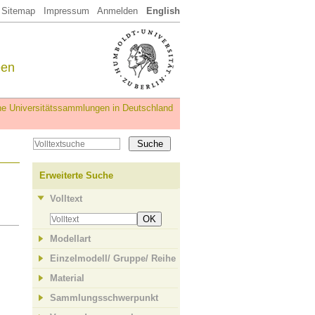
Sitemap
Impressum
Anmelden
English
een
iche Universitätssammlungen in Deutschland
Erweiterte Suche
Volltext
OK
Modellart
Einzelmodell/ Gruppe/ Reihe
Material
Sammlungsschwerpunkt