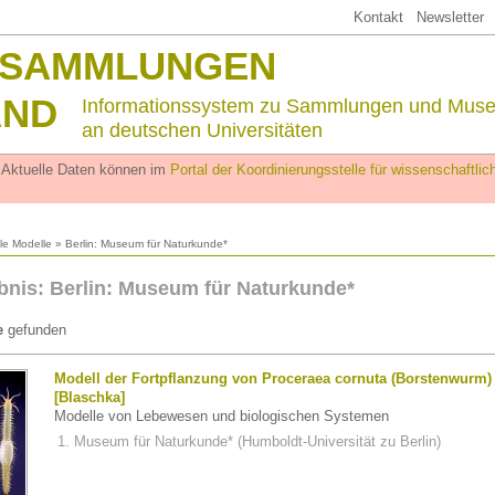
Kontakt
Newsletter
SSAMMLUNGEN
AND
Informationssystem zu Sammlungen und Mus
an deutschen Universitäten
. Aktuelle Daten können im
Portal der Koordinierungsstelle für wissenschaftl
lle Modelle
» Berlin: Museum für Naturkunde*
nis: Berlin: Museum für Naturkunde*
e
gefunden
Modell der Fortpflanzung von Proceraea cornuta (Borstenwurm)
[Blaschka]
Modelle von Lebewesen und biologischen Systemen
Museum für Naturkunde* (Humboldt-Universität zu Berlin)