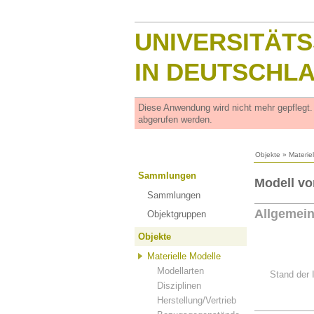
UNIVERSITÄT
IN DEUTSCHL
Diese Anwendung wird nicht mehr gepflegt
abgerufen werden.
Objekte
»
Materie
Sammlungen
Modell vo
Sammlungen
Allgemei
Objektgruppen
Objekte
Materielle Modelle
Modellarten
Stand der 
Disziplinen
Herstellung/Vertrieb