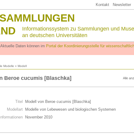
Kontakt
Newsletter
SSAMMLUNGEN
AND
Informationssystem zu Sammlungen und Mus
an deutschen Universitäten
. Aktuelle Daten können im
Portal der Koordinierungsstelle für wissenschaftl
lle Modelle
» Modell
n Beroe cucumis [Blaschka]
Alle an
n
Titel
Modell von Beroe cucumis [Blaschka]
Modellart
Modelle von Lebewesen und biologischen Systemen
Informationen
November 2010