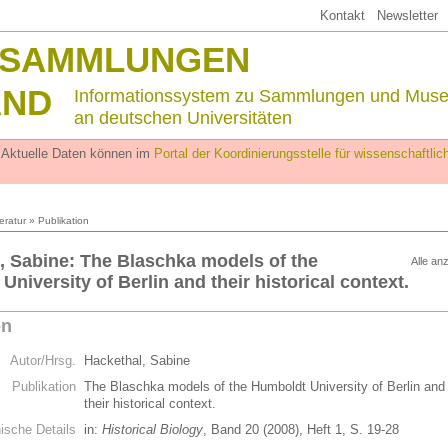
Kontakt
Newsletter
SSAMMLUNGEN
AND
Informationssystem zu Sammlungen und Mus
an deutschen Universitäten
. Aktuelle Daten können im
Portal der Koordinierungsstelle für wissenschaftl
teratur
» Publikation
, Sabine: The Blaschka models of the
Alle an
niversity of Berlin and their historical context.
on
Autor/Hrsg.
Hackethal, Sabine
Publikation
The Blaschka models of the Humboldt University of Berlin and
their historical context.
hische Details
in:
Historical Biology
, Band 20 (2008), Heft 1, S. 19-28