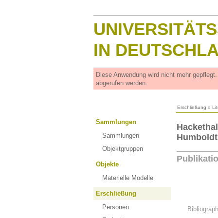
UNIVERSITÄT
IN DEUTSCHL
Diese Anwendung wird nicht mehr gepflegt
abgerufen werden.
Erschließung
»
Li
Sammlungen
Hackethal
Sammlungen
Humboldt U
Objektgruppen
Publikati
Objekte
Materielle Modelle
Erschließung
Personen
Bibliograp