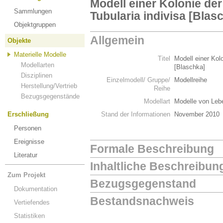
Modell einer Kolonie de
Sammlungen
Tubularia indivisa [Blas
Objektgruppen
Allgemein
Objekte
Materielle Modelle
Titel
Modell einer Kol
Modellarten
[Blaschka]
Disziplinen
Einzelmodell/ Gruppe/
Modellreihe
Herstellung/Vertrieb
Reihe
Bezugsgegenstände
Modellart
Modelle von Leb
Erschließung
Stand der Informationen
November 2010
Personen
Ereignisse
Formale Beschreibung
Literatur
Inhaltliche Beschreibun
Zum Projekt
Bezugsgegenstand
Dokumentation
Bestandsnachweis
Vertiefendes
Statistiken