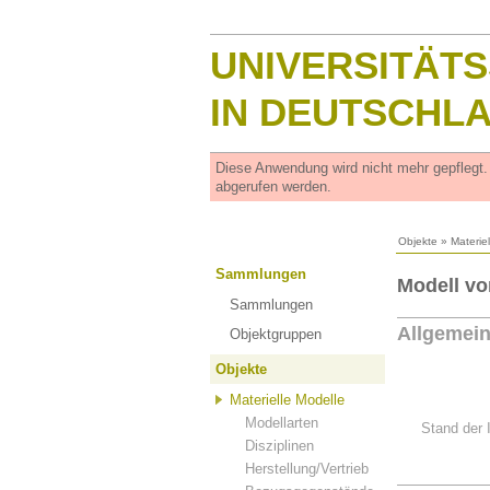
UNIVERSITÄT
IN DEUTSCHL
Diese Anwendung wird nicht mehr gepflegt
abgerufen werden.
Objekte
»
Materie
Sammlungen
Modell vo
Sammlungen
Allgemei
Objektgruppen
Objekte
Materielle Modelle
Modellarten
Stand der 
Disziplinen
Herstellung/Vertrieb