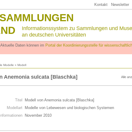
Kontakt
Newsletter
SSAMMLUNGEN
AND
Informationssystem zu Sammlungen und Mus
an deutschen Universitäten
. Aktuelle Daten können im
Portal der Koordinierungsstelle für wissenschaftl
lle Modelle
» Modell
n Anemonia sulcata [Blaschka]
Alle an
n
Titel
Modell von Anemonia sulcata [Blaschka]
Modellart
Modelle von Lebewesen und biologischen Systemen
Informationen
November 2010