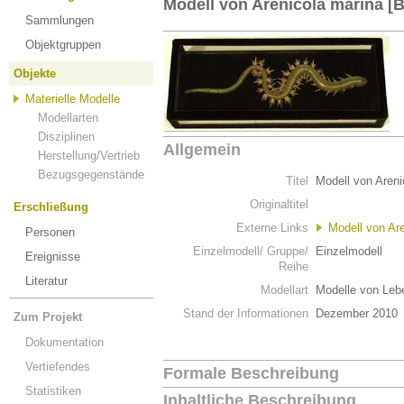
Modell von Arenicola marina [
Sammlungen
Objektgruppen
Objekte
Materielle Modelle
Modellarten
Disziplinen
Allgemein
Herstellung/Vertrieb
Bezugsgegenstände
Titel
Modell von Areni
Originaltitel
Erschließung
Externe Links
Modell von Ar
Personen
Einzelmodell/ Gruppe/
Einzelmodell
Ereignisse
Reihe
Literatur
Modellart
Modelle von Leb
Stand der Informationen
Dezember 2010
Zum Projekt
Dokumentation
Vertiefendes
Formale Beschreibung
Statistiken
Inhaltliche Beschreibung