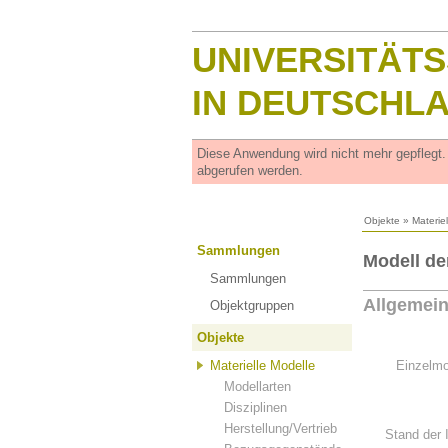
UNIVERSITÄT
IN DEUTSCHL
Diese Anwendung wird nicht mehr gepflegt
abgerufen werden.
Objekte
»
Materie
Sammlungen
Modell de
Sammlungen
Allgemei
Objektgruppen
Objekte
Materielle Modelle
Einzelmo
Modellarten
Disziplinen
Herstellung/Vertrieb
Stand der 