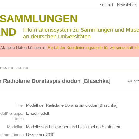
Kontakt
Newsletter
SSAMMLUNGEN
AND
Informationssystem zu Sammlungen und Mus
an deutschen Universitäten
. Aktuelle Daten können im
Portal der Koordinierungsstelle für wissenschaftl
lle Modelle
» Modell
r Radiolarie Dorataspis diodon [Blaschka]
Alle an
n
Titel
Modell der Radiolarie Dorataspis diodon [Blaschka]
dell/ Gruppe/
Einzelmodell
Reihe
Modellart
Modelle von Lebewesen und biologischen Systemen
Informationen
Dezember 2010