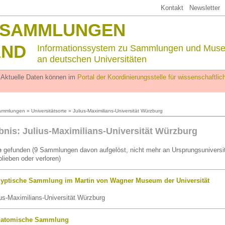
Kontakt
Newsletter
SSAMMLUNGEN
AND
Informationssystem zu Sammlungen und Mus
an deutschen Universitäten
. Aktuelle Daten können im
Portal der Koordinierungsstelle für wissenschaftl
ammlungen
»
Universitätsorte
» Julius-Maximilians-Universität Würzburg
nis: Julius-Maximilians-Universität Würzburg
e
gefunden (9 Sammlungen davon aufgelöst, nicht mehr an Ursprungsuniversit
lieben oder verloren)
yptische Sammlung im Martin von Wagner Museum der Universität
us-Maximilians-Universität Würzburg
natomische Sammlung