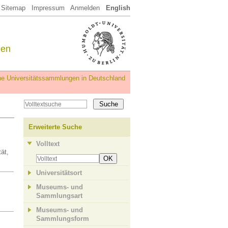
Sitemap
Impressum
Anmelden
English
een
iche Universitätssammlungen in Deutschland
Erweiterte Suche
Volltext
ät,
OK
Universitätsort
Museums- und
Sammlungsart
Museums- und
Sammlungsform