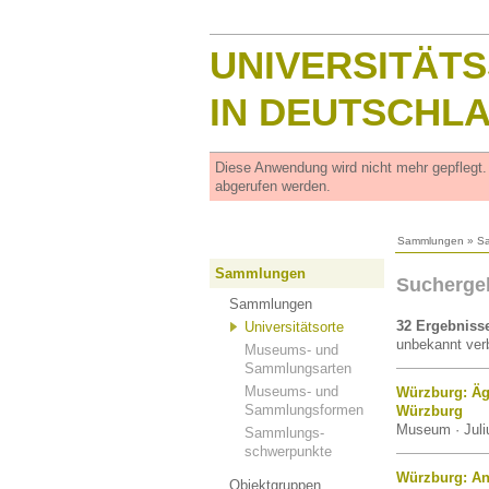
UNIVERSITÄT
IN DEUTSCHL
Diese Anwendung wird nicht mehr gepflegt
abgerufen werden.
Sammlungen
»
S
Sammlungen
Suchergeb
Sammlungen
32 Ergebniss
Universitätsorte
unbekannt verb
Museums- und
Sammlungsarten
Museums- und
Würzburg: Äg
Sammlungsformen
Würzburg
Museum · Juli
Sammlungs-
schwerpunkte
Würzburg: A
Objektgruppen