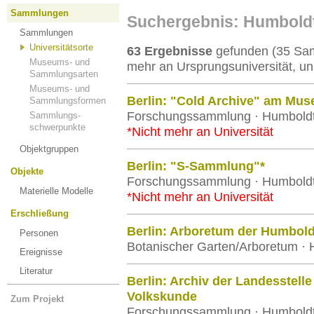
Sammlungen
Suchergebnis: Humboldt-
Sammlungen
Universitätsorte
63 Ergebnisse
gefunden (35 Sam
Museums- und
mehr an Ursprungsuniversität, un
Sammlungsarten
Museums- und
Berlin: "Cold Archive" am Mus
Sammlungsformen
Forschungssammlung · Humboldt-U
Sammlungs-
schwerpunkte
*Nicht mehr an Universität
Objektgruppen
Berlin: "S-Sammlung"*
Objekte
Forschungssammlung · Humboldt-U
Materielle Modelle
*Nicht mehr an Universität
Erschließung
Berlin: Arboretum der Humbold
Personen
Botanischer Garten/Arboretum · H
Ereignisse
Literatur
Berlin: Archiv der Landesstell
Volkskunde
Zum Projekt
Forschungssammlung · Humboldt-U