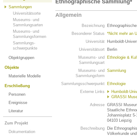
Ethnographische Sammlung*
Sammlungen
Universitätsorte
Allgemein
Museums- und
Sammlungsarten
Bezeichnung
Ethnographisch
Museums- und
Besonderer Status
*Nicht mehr an U
Sammlungsformen
Universität
Humboldt-Univers
Sammlungs-
schwerpunkte
Universitätsort
Berlin
Museums- und
Ethnologie & Kul
Objektgruppen
Sammlungsart
Objekte
Museums- und
Sammlung
Sammlungsform
Materielle Modelle
Sammlungsschwerpunkt
Ethnologie
Erschließung
Externe Links
Humboldt-Unive
Personen
GRASSI Museum
Ereignisse
Adresse
GRASSI Museum 
Staatliche Ethn
Literatur
Johannisplatz 5-
04103 Leipzig
Zum Projekt
Beschreibung
Die Ethnographi
Dokumentation
Völkerkunde und