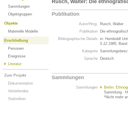
Rusch, Walter: Die ethnograf
Sammlungen
Publikation
Objektgruppen
Objekte
Autor/Hrsg.
Rusch, Walter
Materielle Modelle
Publikation
Die ethnografi
Bibliographische Details
in:
Humboldt Univ
Erschließung
5.12.1985
, Band 
Personen
Kategorie
Sammlungsbesch
Ereignisse
Sprache
Deutsch
Literatur
Zum Projekt
Sammlungen
Dokumentation
Sammlungen
Berlin: Ethno
Vertiefendes
Sammlung · Hu
*Nicht mehr an
Statistiken