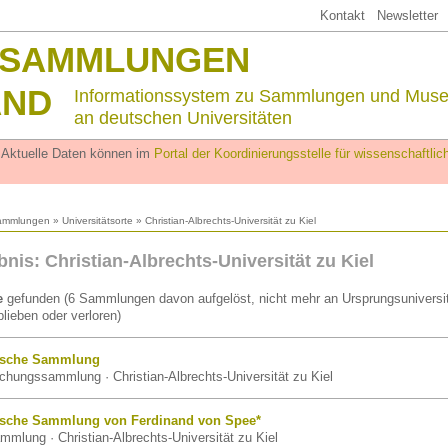
Kontakt
Newsletter
SSAMMLUNGEN
AND
Informationssystem zu Sammlungen und Mus
an deutschen Universitäten
. Aktuelle Daten können im
Portal der Koordinierungsstelle für wissenschaftl
ammlungen
»
Universitätsorte
» Christian-Albrechts-Universität zu Kiel
nis: Christian-Albrechts-Universität zu Kiel
e
gefunden (6 Sammlungen davon aufgelöst, nicht mehr an Ursprungsuniversit
lieben oder verloren)
mische Sammlung
chungssammlung · Christian-Albrechts-Universität zu Kiel
ische Sammlung von Ferdinand von Spee*
mmlung · Christian-Albrechts-Universität zu Kiel