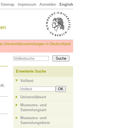
Sitemap
Impressum
Anmelden
English
een
iche Universitätssammlungen in Deutschland
Erweiterte Suche
Volltext
ät,
OK
Universitätsort
Museums- und
Sammlungsart
Museums- und
Sammlungsform