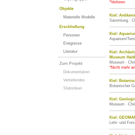
*Verloren
Objekte
Kiel: Antike
Materielle Modelle
Sammlung · Chr
Erschließung
Kiel: Aquar
Personen
Aquarium/Terra
Ereignisse
Literatur
Kiel: Archäol
Museum Hait
Museum · Chris
Zum Projekt
*Nicht mehr an
Dokumentation
Vertiefendes
Kiel: Botanis
Botanischer Ga
Statistiken
Kiel: Geolog
Museum · Chris
Kiel: GEOMAR
Lehr- und Fors