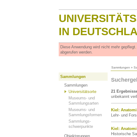
UNIVERSITÄT
IN DEUTSCHL
Diese Anwendung wird nicht mehr gepflegt
abgerufen werden.
Sammlungen
»
S
Sammlungen
Suchergeb
Sammlungen
21 Ergebniss
Universitätsorte
unbekannt verb
Museums- und
Sammlungsarten
Museums- und
Kiel: Anato
Sammlungsformen
Lehr- und Fors
Sammlungs-
schwerpunkte
Kiel: Anatom
Historische Sa
Objektgruppen