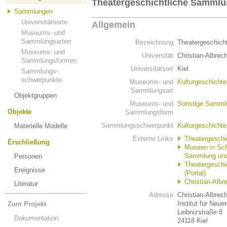
Theatergeschichtliche Samml
Sammlungen
Universitätsorte
Allgemein
Museums- und
Sammlungsarten
Bezeichnung
Theatergeschic
Museums- und
Universität
Christian-Albrech
Sammlungsformen
Universitätsort
Kiel
Sammlungs-
schwerpunkte
Museums- und
Kulturgeschicht
Sammlungsart
Objektgruppen
Museums- und
Sonstige Samml
Objekte
Sammlungsform
Sammlungsschwerpunkt
Kulturgeschichte
Materielle Modelle
Externe Links
Theatergesch
Erschließung
Museen in Sch
Sammlung un
Personen
Theatergesch
Ereignisse
(Portal)
Christian-Albr
Literatur
Adresse
Christian-Albrech
Institut für Neu
Zum Projekt
Leibnizstraße 8
Dokumentation
24118 Kiel