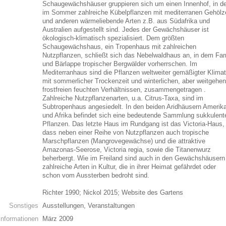
Schaugewächshäuser gruppieren sich um einen Innenhof, in 
im Sommer zahlreiche Kübelpflanzen mit mediterranen Gehölz
und anderen wärmeliebende Arten z.B. aus Südafrika und
Australien aufgestellt sind. Jedes der Gewächshäuser ist
ökologisch-klimatisch spezialisiert. Dem größten
Schaugewächshaus, ein Tropenhaus mit zahlreichen
Nutzpflanzen, schließt sich das Nebelwaldhaus an, in dem Far
und Bärlappe tropischer Bergwälder vorherrschen. Im
Mediterranhaus sind die Pflanzen weltweiter gemäßigter Klima
mit sommerlicher Trockenzeit und winterlichen, aber weitgehe
frostfreien feuchten Verhältnissen, zusammengetragen .
Zahlreiche Nutzpflanzenarten, u.a. Citrus-Taxa, sind im
Subtropenhaus angesiedelt. In den beiden Aridhäusern Amerik
und Afrika befindet sich eine bedeutende Sammlung sukkulent
Pflanzen. Das letzte Haus im Rundgang ist das Victoria-Haus,
dass neben einer Reihe von Nutzpflanzen auch tropische
Marschpflanzen (Mangrovegewächse) und die attraktive
Amazonas-Seerose, Victoria regia, sowie die Titanenwurz
beherbergt. Wie im Freiland sind auch in den Gewächshäusern
zahlreiche Arten in Kultur, die in ihrer Heimat gefährdet oder
schon vom Aussterben bedroht sind.
Richter 1990; Nickol 2015; Website des Gartens
Sonstiges
Ausstellungen, Veranstaltungen
Informationen
März 2009