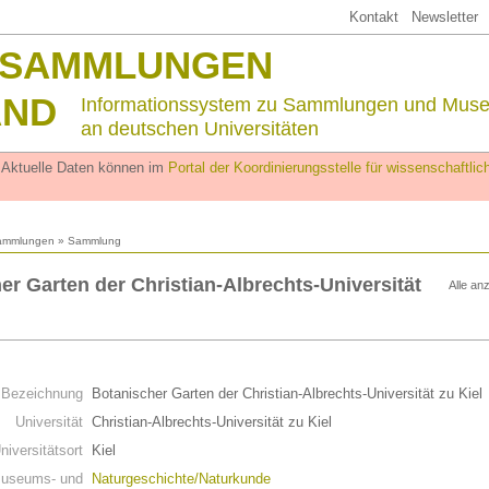
Kontakt
Newsletter
SSAMMLUNGEN
AND
Informationssystem zu Sammlungen und Mus
an deutschen Universitäten
. Aktuelle Daten können im
Portal der Koordinierungsstelle für wissenschaftl
ammlungen
» Sammlung
er Garten der Christian-Albrechts-Universität
Alle an
n
Bezeichnung
Botanischer Garten der Christian-Albrechts-Universität zu Kiel
Universität
Christian-Albrechts-Universität zu Kiel
niversitätsort
Kiel
useums- und
Naturgeschichte/Naturkunde