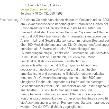
Prof. Dietrich Ober (Direktor)
dober@bot.uni-kiel.de
Telefon: +49 (0) 431 880 4299
Beschreibung
Auf einem Gelände von sieben Hektar im Freiland und ca. 300
qm Gewächshausfläche beherbergt der Botanische Garten der
Christian-Albrechts-Universität Kiel rund 14.000 Arten. Im
Freiland bildet den klassischen Kern das "System der Pflanze
mit rund 800 Repräsentanten der Pflanzenfamilien, sowie der
Arznei, Heil- und Gewürzpflanzengarten mit einem Bestand vo
über 100 Medizinalpflanzenarten. Die Ökologischen Abteilunge
enthalten als Schwerpunkte eine "Blütenökologie" und
"Ausbreitungsökologie", zahlreiche "Lehrbiotope" wie Salzwies
Düne, Heide, Teiche, Erlenbruch, Feuchtwiese, Moor,
Geröllhalde, Kalktrockenrasen, Kalkflachmoor.
Daran schließen sich ein 4.000 qm großes Alpinum und
geographisch gegliederte Arboreten an, die asiatische,
amerikanische und europäische Gehölzformationen erlebbar
machen. Die Gewächshausanlage bemisst über 3000 qm
überglaste Fläche, die ungefähr zur Hälfte auf die niedrigen
Gewächshäuser entfällt, die unmittelbar an das Institutsgebäu
anschließen: Es sind teilklimatisierte Anzucht- und
Versuchsgewächshäuser, in denen Pflanzen für einige der
Forschungsschwerpunkte des Botanischen Institutes sowie für
die Auspflanzung in anderen Revieren des Gartens herangezo
werden. Die der Öffentlichkeit zugänglichen