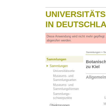
UNIVERSITÄT
IN DEUTSCHL
Diese Anwendung wird nicht mehr gepflegt
abgerufen werden.
Sammlungen
»
S
Sammlungen
Botanisch
Sammlungen
zu Kiel
Universitätsorte
Museums- und
Allgemei
Sammlungsarten
Museums- und
Sammlungsformen
Sammlungs-
U
schwerpunkte
M
Objektgruppen