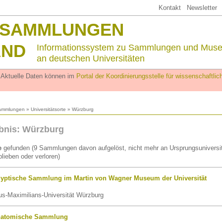
Kontakt
Newsletter
SSAMMLUNGEN
AND
Informationssystem zu Sammlungen und Mus
an deutschen Universitäten
. Aktuelle Daten können im
Portal der Koordinierungsstelle für wissenschaftl
ammlungen
»
Universitätsorte
» Würzburg
bnis: Würzburg
e
gefunden (9 Sammlungen davon aufgelöst, nicht mehr an Ursprungsuniversit
lieben oder verloren)
yptische Sammlung im Martin von Wagner Museum der Universität
us-Maximilians-Universität Würzburg
natomische Sammlung