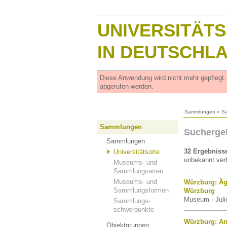
UNIVERSITÄT
IN DEUTSCHL
Diese Anwendung wird nicht mehr gepflegt
abgerufen werden.
Sammlungen
»
S
Sammlungen
Sucherge
Sammlungen
32 Ergebniss
Universitätsorte
unbekannt verb
Museums- und
Sammlungsarten
Museums- und
Würzburg: Äg
Sammlungsformen
Würzburg
Museum · Juli
Sammlungs-
schwerpunkte
Würzburg: A
Objektgruppen