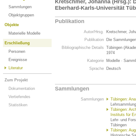
Kretschmer, Johanna (Hrsg.):
Sammlungen
Eberhard-Karls-Universität Tü
Objektgruppen
Publikation
Objekte
Autor/Hrsg.
Kretschmer, Joh
Materielle Modelle
Publikation
Die Sammlungen 
Erschließung
Bibliographische Details
Tübingen (Akade
Personen
1974
Ereignisse
Kategorie
Modelle · Sammlu
Literatur
Sprache
Deutsch
Zum Projekt
Sammlungen
Dokumentation
Vertiefendes
Sammlungen
Tübingen: An
Lehrsammlung 
Statistiken
Tübingen: Arch
Instituts für 
Lehr- und For
Tübingen
Tübingen: Aug
Historische S