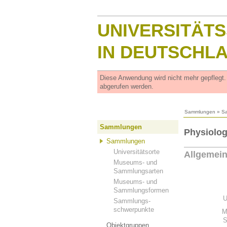
UNIVERSITÄT
IN DEUTSCHL
Diese Anwendung wird nicht mehr gepflegt
abgerufen werden.
Sammlungen
»
S
Sammlungen
Physiolo
Sammlungen
Universitätsorte
Allgemei
Museums- und
Sammlungsarten
Museums- und
Sammlungsformen
U
Sammlungs-
schwerpunkte
M
S
Objektgruppen