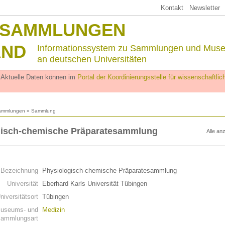
Kontakt
Newsletter
SSAMMLUNGEN
AND
Informationssystem zu Sammlungen und Mus
an deutschen Universitäten
. Aktuelle Daten können im
Portal der Koordinierungsstelle für wissenschaftl
ammlungen
» Sammlung
gisch-chemische Präparatesammlung
Alle an
n
Bezeichnung
Physiologisch-chemische Präparatesammlung
Universität
Eberhard Karls Universität Tübingen
niversitätsort
Tübingen
useums- und
Medizin
ammlungsart