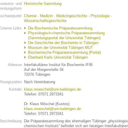
useums- und
Historische Sammlung
mmlungsform
schwerpunkt
Chemie
·
Medizin
·
Medizingeschichte
·
Physiologie
·
Wissenschaftsgeschichte
Externe Links
Die Biochemische Präparatesammlung
Physiologisch-chemische Präparatesammlung
(Sammlungsportal der Universität Tübingen)
Die Geschichte der Biochemie in Tübingen
Museum der Universität Tübingen MUT
Biochemische Präparatensammlung (Portal)
Eberhard Karls Universität Tübingen
Adresse
Interfakultäres Institut für Biochemie IFIB
Auf der Morgenstelle 34
72076 Tübingen
ffnungszeiten
Nach Vereinbarung
Kontakt
klaus.moeschel@uni-tuebingen.de
Telefon: 07071 2973341
Dr. Klaus Möschel (Kustos)
klaus.moeschel@uni-tuebingen.de
Telefon: 07071 2973341
Beschreibung
Die Präparatesammlung des ehemaligen Tübinger „physiologis
chemischen Instituts“ befindet sich am heutigen Interfakultäre