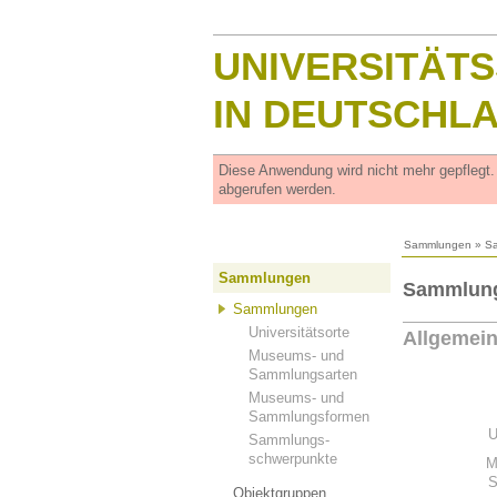
UNIVERSITÄT
IN DEUTSCHL
Diese Anwendung wird nicht mehr gepflegt
abgerufen werden.
Sammlungen
»
S
Sammlungen
Sammlung 
Sammlungen
Universitätsorte
Allgemei
Museums- und
Sammlungsarten
Museums- und
Sammlungsformen
U
Sammlungs-
schwerpunkte
M
S
Objektgruppen