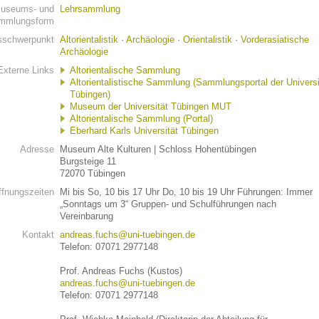
useums- und
Lehrsammlung
mmlungsform
schwerpunkt
Altorientalistik
·
Archäologie
·
Orientalistik
·
Vorderasiatische
Archäologie
Externe Links
Altorientalische Sammlung
Altorientalistische Sammlung (Sammlungsportal der Universi
Tübingen)
Museum der Universität Tübingen MUT
Altorientalische Sammlung (Portal)
Eberhard Karls Universität Tübingen
Adresse
Museum Alte Kulturen | Schloss Hohentübingen
Burgsteige 11
72070 Tübingen
ffnungszeiten
Mi bis So, 10 bis 17 Uhr Do, 10 bis 19 Uhr Führungen: Immer
„Sonntags um 3“ Gruppen- und Schulführungen nach
Vereinbarung
Kontakt
andreas.fuchs@uni-tuebingen.de
Telefon: 07071 2977148
Prof. Andreas Fuchs (Kustos)
andreas.fuchs@uni-tuebingen.de
Telefon: 07071 2977148