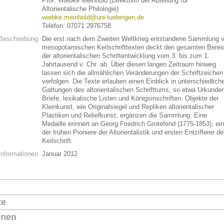
Prof. Wiebke Meinhold (Direktorin der Abteilung für
Altorientalische Philologie)
wiebke.meinhold@uni-tuebingen.de
Telefon: 07071 2976758
Beschreibung
Die erst nach dem Zweiten Weltkrieg entstandene Sammlung 
mesopotamischen Keilschrifttexten deckt den gesamten Berei
der altorientalischen Schriftentwicklung vom 3. bis zum 1.
Jahrtausend v. Chr. ab. Über diesen langen Zeitraum hinweg
lassen sich die allmählichen Veränderungen der Schriftzeichen
verfolgen. Die Texte erlauben einen Einblick in unterschiedlich
Gattungen des altorientalischen Schrifttums, so etwa Urkunde
Briefe, lexikalische Listen und Königsinschriften. Objekte der
Kleinkunst, wie Originalsiegel und Repliken altorientalischer
Plastiken und Reliefkunst, ergänzen die Sammlung. Eine
Medaille erinnert an Georg Friedrich Grotefend (1775-1853), ei
der frühen Pioniere der Altorientalistik und ersten Entzifferer de
Keilschrift.
Informationen
Januar 2012
te
onen