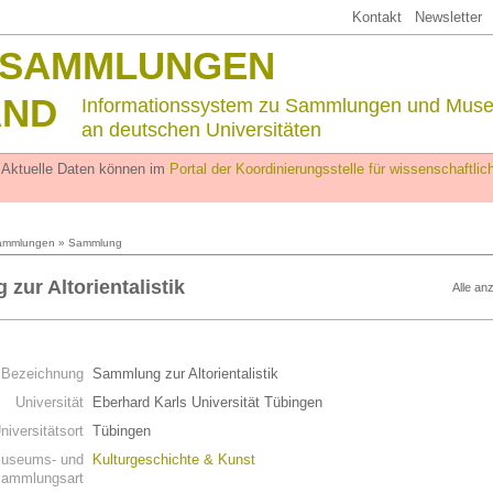
Kontakt
Newsletter
SSAMMLUNGEN
AND
Informationssystem zu Sammlungen und Mus
an deutschen Universitäten
. Aktuelle Daten können im
Portal der Koordinierungsstelle für wissenschaftl
ammlungen
» Sammlung
zur Altorientalistik
Alle an
n
Bezeichnung
Sammlung zur Altorientalistik
Universität
Eberhard Karls Universität Tübingen
niversitätsort
Tübingen
useums- und
Kulturgeschichte & Kunst
ammlungsart