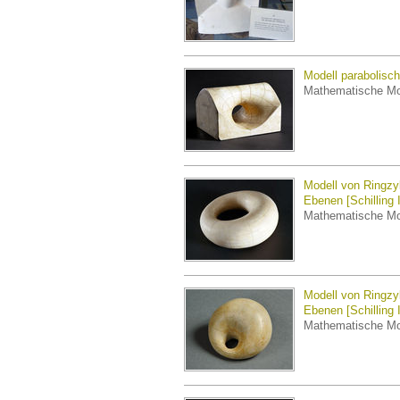
Modell parabolische
Mathematische Mo
Modell von Ringzy
Ebenen [Schilling I
Mathematische Mo
Modell von Ringzy
Ebenen [Schilling I
Mathematische Mo