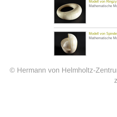
Modell von Ringzyk
Mathematische Mo
Modell von Spindel
Mathematische Mo
© Hermann von Helmholtz-Zentrum 