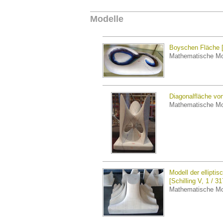
Modelle
Boyschen Fläche [
Mathematische Mo
Diagonalfläche von 
Mathematische Mo
Modell der ellipti
[Schilling V, 1 / 31
Mathematische Mo