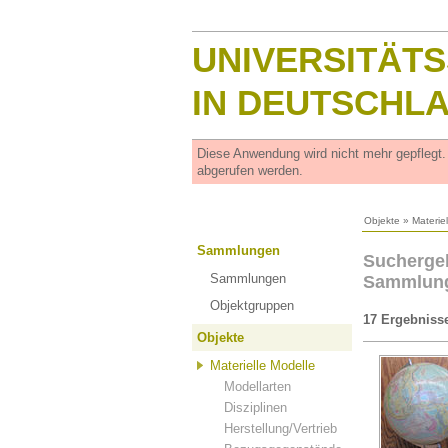
UNIVERSITÄT
IN DEUTSCHL
Diese Anwendung wird nicht mehr gepflegt
abgerufen werden.
Objekte
»
Materie
Sammlungen
Suchergeb
Sammlungen
Sammlun
Objektgruppen
17 Ergebniss
Objekte
Materielle Modelle
Modellarten
Disziplinen
Herstellung/Vertrieb