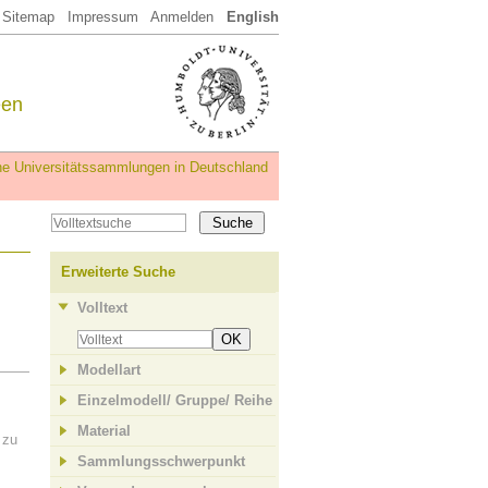
Sitemap
Impressum
Anmelden
English
een
iche Universitätssammlungen in Deutschland
Erweiterte Suche
Volltext
OK
Modellart
Einzelmodell/ Gruppe/ Reihe
Material
 zu
Sammlungsschwerpunkt