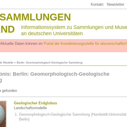
Kontakt
Newsletter
SSAMMLUNGEN
AND
Informationssystem zu Sammlungen und Mus
an deutschen Universitäten
. Aktuelle Daten können im
Portal der Koordinierungsstelle für wissenschaftl
lle Modelle
» Berlin: Geomorphologisch-Geologische Sammlung
nis: Berlin: Geomorphologisch-Geologische
g
e
gefunden
Geologischer Erdglobus
Landschaftsmodelle
Geomorphologisch-Geologische Sammlung (Humboldt-Universität
Berlin)