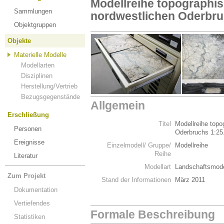
Modellreihe topographis
Sammlungen
nordwestlichen Oderbru
Objektgruppen
Objekte
Materielle Modelle
Modellarten
Disziplinen
Herstellung/Vertrieb
Bezugsgegenstände
Allgemein
Erschließung
Titel
Modellreihe topo
Personen
Oderbruchs 1:25
Ereignisse
Einzelmodell/ Gruppe/
Modellreihe
Reihe
Literatur
Modellart
Landschaftsmode
Zum Projekt
Stand der Informationen
März 2011
Dokumentation
Vertiefendes
Formale Beschreibung
Statistiken