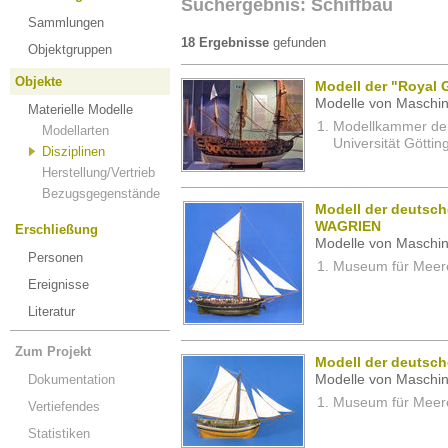
Suchergebnis: Schiffbau
Sammlungen
18 Ergebnisse
gefunden
Objektgruppen
Objekte
Modell der "Royal 
Modelle von Maschin
Materielle Modelle
Modellkammer der 
Modellarten
Universität Göttin
Disziplinen
Herstellung/Vertrieb
Bezugsgegenstände
Modell der deutsche
WAGRIEN
Erschließung
Modelle von Maschin
Personen
Museum für Meeres
Ereignisse
Literatur
Zum Projekt
Modell der deutsc
Dokumentation
Modelle von Maschin
Museum für Meeres
Vertiefendes
Statistiken