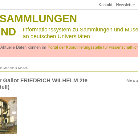
Kontakt
Newsletter
SSAMMLUNGEN
AND
Informationssystem zu Sammlungen und Mus
an deutschen Universitäten
. Aktuelle Daten können im
Portal der Koordinierungsstelle für wissenschaftl
lle Modelle
» Modell
er Galiot FRIEDRICH WILHELM 2te
Alle an
ell)