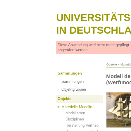
UNIVERSITÄT
IN DEUTSCHL
Diese Anwendung wird nicht mehr gepflegt
abgerufen werden.
Objekte
»
Materie
Sammlungen
Modell d
Sammlungen
(Werftmod
Objektgruppen
Objekte
Materielle Modelle
Modellarten
Disziplinen
Herstellung/Vertrieb