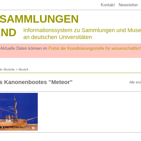
Kontakt
Newsletter
SSAMMLUNGEN
AND
Informationssystem zu Sammlungen und Mus
an deutschen Universitäten
. Aktuelle Daten können im
Portal der Koordinierungsstelle für wissenschaftl
lle Modelle
» Modell
es Kanonenbootes "Meteor"
Alle an
n