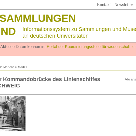
Kontakt
Newsletter
SSAMMLUNGEN
AND
Informationssystem zu Sammlungen und Mus
an deutschen Universitäten
. Aktuelle Daten können im
Portal der Koordinierungsstelle für wissenschaftl
lle Modelle
» Modell
r Kommandobrücke des Linienschiffes
Alle an
CHWEIG