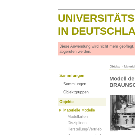
UNIVERSITÄT
IN DEUTSCHL
Diese Anwendung wird nicht mehr gepflegt
abgerufen werden.
Objekte
»
Materie
Sammlungen
Modell de
Sammlungen
BRAUNS
Objektgruppen
Objekte
Materielle Modelle
Modellarten
Disziplinen
Herstellung/Vertrieb