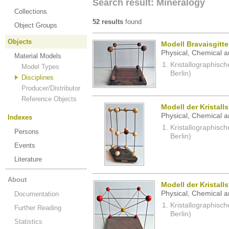
Search result: Mineralogy
Collections
52 results
found
Object Groups
Objects
Modell Bravaisgitte
Physical, Chemical a
Material Models
Kristallographisc
Model Types
Berlin)
Disciplines
Producer/Distributor
Reference Objects
Modell der Kristalls
Physical, Chemical a
Indexes
Kristallographisc
Persons
Berlin)
Events
Literature
About
Modell der Kristall
Physical, Chemical a
Documentation
Kristallographisc
Further Reading
Berlin)
Statistics