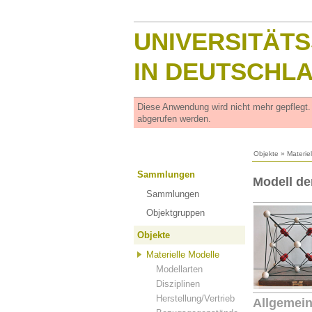
UNIVERSITÄT
IN DEUTSCHL
Diese Anwendung wird nicht mehr gepflegt
abgerufen werden.
Objekte
»
Materie
Sammlungen
Modell de
Sammlungen
Objektgruppen
Objekte
Materielle Modelle
Modellarten
Disziplinen
Herstellung/Vertrieb
Allgemei