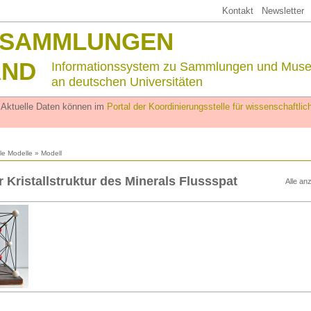
Kontakt
Newsletter
SSAMMLUNGEN
AND
Informationssystem zu Sammlungen und Mus
an deutschen Universitäten
. Aktuelle Daten können im
Portal der Koordinierungsstelle für wissenschaftl
lle Modelle
» Modell
r Kristallstruktur des Minerals Flussspat
Alle an
n