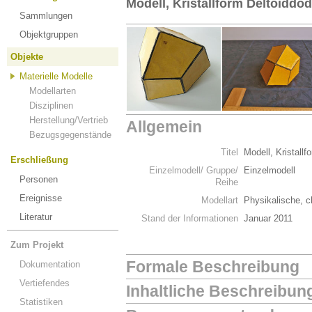
Modell, Kristallform Deltoiddo
Sammlungen
Objektgruppen
Objekte
Materielle Modelle
Modellarten
Disziplinen
Herstellung/Vertrieb
Allgemein
Bezugsgegenstände
Titel
Modell, Kristall
Erschließung
Einzelmodell/ Gruppe/
Einzelmodell
Personen
Reihe
Ereignisse
Modellart
Physikalische, c
Literatur
Stand der Informationen
Januar 2011
Zum Projekt
Formale Beschreibung
Dokumentation
Vertiefendes
Inhaltliche Beschreibun
Statistiken