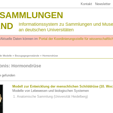
Kontakt
Newsletter
SSAMMLUNGEN
AND
Informationssystem zu Sammlungen und Mus
an deutschen Universitäten
. Aktuelle Daten können im
Portal der Koordinierungsstelle für wissenschaftl
lle Modelle
»
Bezugsgegenstände
» Hormondrüse
bnis: Hormondrüse
e
gefunden
Modell zur Entwicklung der menschlichen Schilddrüse (10. Woc
Modelle von Lebewesen und biologischen Systemen
Anatomische Sammlung (Universität Heidelberg)