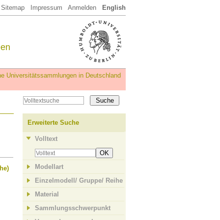
Sitemap
Impressum
Anmelden
English
een
iche Universitätssammlungen in Deutschland
Erweiterte Suche
Volltext
OK
Modellart
he)
Einzelmodell/ Gruppe/ Reihe
Material
Sammlungsschwerpunkt