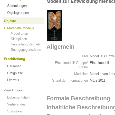
Modell zur Entwicklung mensch
Sammlungen
Objektgruppen
Objekte
Materielle Modelle
Modellarten
Disziplinen
Herstellung/Vertrieb
Allgemein
Bezugsgegenstände
Titel
Modell zur Entwi
Erschließung
Einzelmodell/ Gruppe/
Einzelmodell
Personen
Reihe
Ereignisse
Modellart
Modelle von Leb
Literatur
Stand der Informationen
März 2011
Zum Projekt
Formale Beschreibung
Dokumentation
Vertiefendes
Inhaltliche Beschreibun
Statistiken