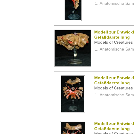
Anatomische Samm
Modell zur Entwick
Gefäßdarstellung
Models of Creatures 
Anatomische Samm
Modell zur Entwick
Gefäßdarstellung
Models of Creatures 
Anatomische Samm
Modell zur Entwick
Gefäßdarstellung
Models of Creatures 