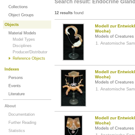
Search result: Endocrine Glan
Collections
12 results
found
Object Groups
Objects
Modell zur Entwick
Woche)
Material Models
Models of Creatures 
Model Types
Anatomische Samm
Disciplines
Producer/Distributor
Reference Objects
Indexes
Modell zur Entwick
Woche)
Persons
Models of Creatures 
Events
Anatomische Samm
Literature
About
Documentation
Modell zur Entwick
Further Reading
Woche)
Models of Creatures 
Statistics