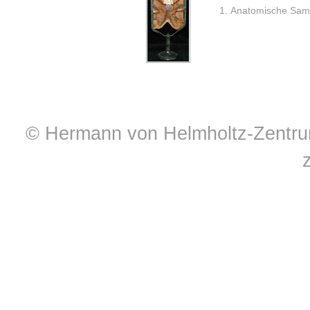
Anatomische Samm
© Hermann von Helmholtz-Zentrum 