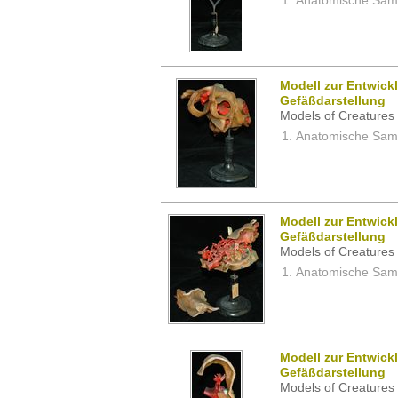
Anatomische Samm
Modell zur Entwick
Gefäßdarstellung
Models of Creatures 
Anatomische Samm
Modell zur Entwick
Gefäßdarstellung
Models of Creatures 
Anatomische Samm
Modell zur Entwick
Gefäßdarstellung
Models of Creatures 