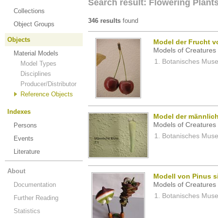
Search result: Flowering Plant
Collections
346 results
found
Object Groups
Objects
Model der Frucht v
Models of Creatures 
Material Models
Botanisches Museu
Model Types
Disciplines
Producer/Distributor
Reference Objects
Indexes
Model der männlic
Models of Creatures 
Persons
Botanisches Museu
Events
Literature
About
Modell von Pinus sil
Documentation
Models of Creatures 
Botanisches Museu
Further Reading
Statistics