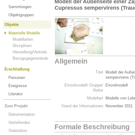
Modell der Außenseite einer Z
Sammlungen
Cupressus sempervirens (Trau
Objektgruppen
Objekte
Materielle Modelle
Modellarten
Disziplinen
Herstellung/Vertrieb
Bezugsgegenstände
Allgemein
Erschließung
Titel
Modell der Auße
sempervirens (T
Personen
Einzelmodell/ Gruppe/
Einzelmodell
Ereignisse
Reihe
Literatur
Modellart
Modelle von Leb
Zum Projekt
Stand der Informationen
November 2011
Dokumentation
Vertiefendes
Formale Beschreibung
Statistiken