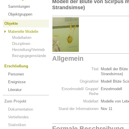
Modell der Blüte von Scirpus 
Sammlungen
Strandsimse)
Objektgruppen
Objekte
Materielle Modelle
Modellarten
Disziplinen
Herstellung/Vertrieb
Bezugsgegenstände
Allgemein
Erschließung
Titel
Modell der Blüte
Strandsimse)
Personen
Originaltitel
Modell Blüte Sci
Ereignisse
Einzelmodell/ Gruppe/
Einzelmodell
Literatur
Reihe
Zum Projekt
Modellart
Modelle von Leb
Stand der Informationen
Nov 11
Dokumentation
Vertiefendes
Statistiken
Formale Beschreibung