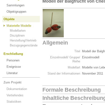
Modell der Balgfrucht von Cnes
Sammlungen
Objektgruppen
Objekte
Materielle Modelle
Modellarten
Disziplinen
Herstellung/Vertrieb
Allgemein
Bezugsgegenstände
Titel
Modell der Balgf
Erschließung
Einzelmodell/ Gruppe/
Einzelmodell
Personen
Reihe
Ereignisse
Modellart
Modelle von Leb
Literatur
Stand der Informationen
November 2011
Zum Projekt
Formale Beschreibung
Dokumentation
Vertiefendes
Inhaltliche Beschreibun
Statistiken