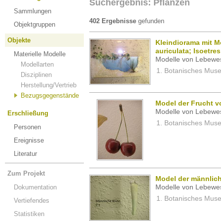
Suchergebnis: Pflanzen
Sammlungen
402 Ergebnisse
gefunden
Objektgruppen
Objekte
Kleindiorama mit Mo
auriculata; Isoetres
Materielle Modelle
Modelle von Lebewe
Modellarten
Botanisches Museu
Disziplinen
Herstellung/Vertrieb
Bezugsgegenstände
Model der Frucht v
Modelle von Lebewe
Erschließung
Botanisches Museu
Personen
Ereignisse
Literatur
Zum Projekt
Model der männlic
Dokumentation
Modelle von Lebewe
Botanisches Museu
Vertiefendes
Statistiken